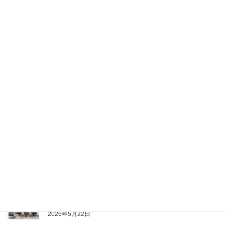
Information
Previous article
Regarding Our Participation in
the Joint Company
Information Session at Hive
Nagaoka on May 21
2026年5月22日
Recent posts
Notice of Appointment of President and Representative
2026年6月26日
Regarding Our Participation in the Joint Company
Information Session at Hive Nagaoka on May 21
2026年5月22日