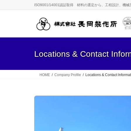
Skip
Skip
ISO9001/14001認証取得 材料の選定から、工程設計
to
to
the
the
content
Navigation
Locations & Contact Infor
HOME
Company Profile
Locations & Contact Informa