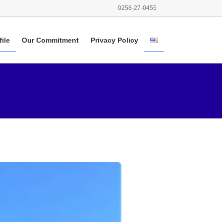
0258-27-0455
ile
Our Commitment
Privacy Policy