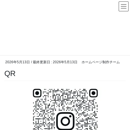
コ
ナ
ン
ビ
テ
ゲ
ン
ー
メディア
ツ
シ
に
ョ
移
ン
動
に
HOME
メディア
QR
移
動
2026年5月13日
/ 最終更新日 :
2026年5月13日
ホームページ制作チーム
QR