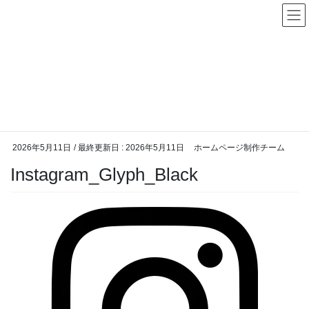
コ
ナ
ン
ビ
テ
ゲ
ン
ー
メディア
ツ
シ
に
ョ
移
ン
動
に
HOME
メディア
Instagram_Glyph_Black
移
動
2026年5月11日
/ 最終更新日 :
2026年5月11日
ホームページ制作チーム
Instagram_Glyph_Black