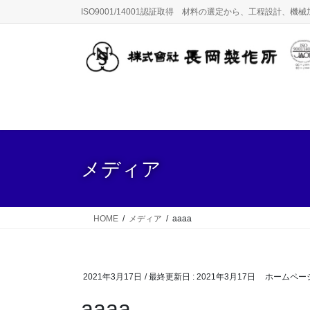
コ
ナ
ISO9001/14001認証取得 材料の選定から、工程設計
ン
ビ
テ
ゲ
ン
ー
ツ
シ
に
ョ
移
ン
動
に
移
動
メディア
HOME
メディア
aaaa
2021年3月17日
/ 最終更新日 :
2021年3月17日
ホームペー
aaaa