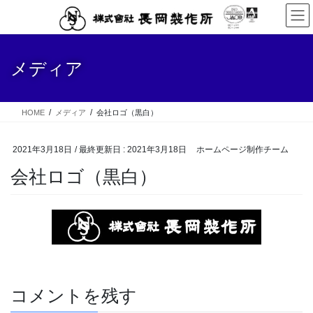
コ
ナ
ン
ビ
テ
ゲ
ン
ー
メディア
ツ
シ
に
ョ
移
ン
動
に
HOME
メディア
会社ロゴ（黒白）
移
動
2021年3月18日
/ 最終更新日 :
2021年3月18日
ホームページ制作チーム
会社ロゴ（黒白）
コメントを残す