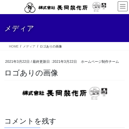
コ
ナ
ン
ビ
テ
ゲ
ン
ー
メディア
ツ
シ
に
ョ
移
ン
動
に
HOME
メディア
ロゴありの画像
移
動
2021年3月22日
/ 最終更新日 :
2021年3月22日
ホームページ制作チーム
ロゴありの画像
コメントを残す