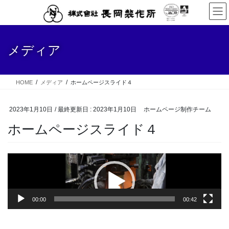
コ
ナ
ン
ビ
テ
ゲ
ン
ー
メディア
ツ
シ
に
ョ
移
ン
動
に
HOME
メディア
ホームページスライド４
移
動
2023年1月10日
/ 最終更新日 :
2023年1月10日
ホームページ制作チーム
ホームページスライド４
動
画
プ
レ
00:00
00:42
ー
ヤ
ー