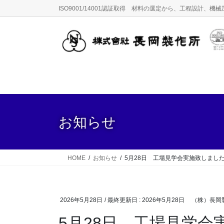
コ
ナ
ISO9001/14001認証取得 材料の選定から、工程設計
ン
ビ
テ
ゲ
ン
ー
ツ
シ
に
ョ
移
ン
動
に
移
動
お知らせ
HOME
お知らせ
5月28日 工場見学会実施致しまし
2026年5月28日
/ 最終更新日 :
2026年5月28日
（株）長岡
5月28日 工場見学会