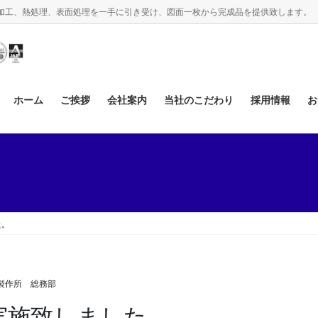
、機械加工、熱処理、表面処理を一手に引き受け、図面一枚から完成品を提供致します。
ホーム
ご挨拶
会社案内
当社のこだわり
採用情報
お
た。
お知らせ
製作所 総務部
実施致しました。