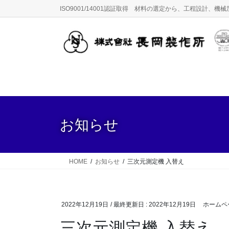
コ
ナ
ISO9001/14001認証取得 材料の選定から、工程設計
ン
ビ
テ
ゲ
ン
ー
ツ
シ
に
ョ
移
ン
動
に
移
動
お知らせ
HOME
お知らせ
三次元測定機 入替え
2022年12月19日
/ 最終更新日 :
2022年12月19日
ホームペ
三次元測定機 入替え