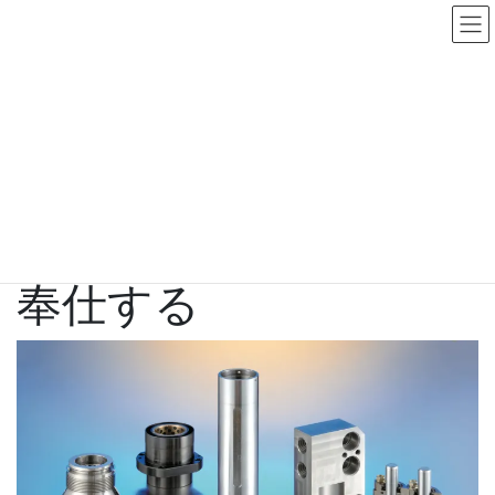
コ
ナ
ン
ビ
テ
ゲ
ン
ー
製品実績
ツ
シ
に
ョ
移
ン
動
に
HOME
当社のこだわり
製品実績
移
動
品質を保証し、技術で
奉仕する